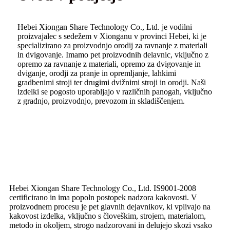
Hebei Xiongan Share Technology Co., Ltd. je vodilni
proizvajalec s sedežem v Xionganu v provinci Hebei, ki je
specializirano za proizvodnjo orodij za ravnanje z materiali
in dvigovanje. Imamo pet proizvodnih delavnic, vključno z
opremo za ravnanje z materiali, opremo za dvigovanje in
dviganje, orodji za pranje in opremljanje, lahkimi
gradbenimi stroji ter drugimi dvižnimi stroji in orodji. Naši
izdelki se pogosto uporabljajo v različnih panogah, vključno
z gradnjo, proizvodnjo, prevozom in skladiščenjem.
Hebei Xiongan Share Technology Co., Ltd. IS9001-2008
certificirano in ima popoln postopek nadzora kakovosti. V
proizvodnem procesu je pet glavnih dejavnikov, ki vplivajo na
kakovost izdelka, vključno s človeškim, strojem, materialom,
metodo in okoljem, strogo nadzorovani in delujejo skozi vsako