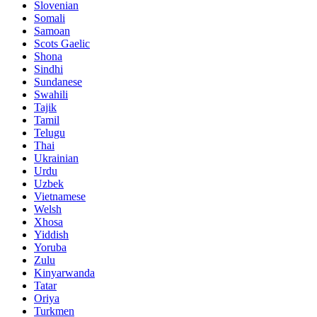
Slovenian
Somali
Samoan
Scots Gaelic
Shona
Sindhi
Sundanese
Swahili
Tajik
Tamil
Telugu
Thai
Ukrainian
Urdu
Uzbek
Vietnamese
Welsh
Xhosa
Yiddish
Yoruba
Zulu
Kinyarwanda
Tatar
Oriya
Turkmen