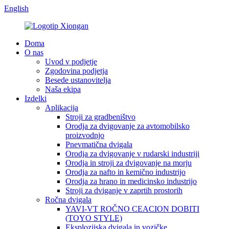
English
Doma
O nas
Uvod v podjetje
Zgodovina podjetja
Besede ustanovitelja
Naša ekipa
Izdelki
Aplikacija
Stroji za gradbeništvo
Orodja za dvigovanje za avtomobilsko
proizvodnjo
Pnevmatična dvigala
Orodja za dvigovanje v rudarski industriji
Orodja in stroji za dvigovanje na morju
Orodja za nafto in kemično industrijo
Orodja za hrano in medicinsko industrijo
Stroji za dviganje v zaprtih prostorih
Ročna dvigala
YAVI-VT ROČNO CEACION DOBITI
(TOYO STYLE)
Eksplozijska dvigala in vozičke