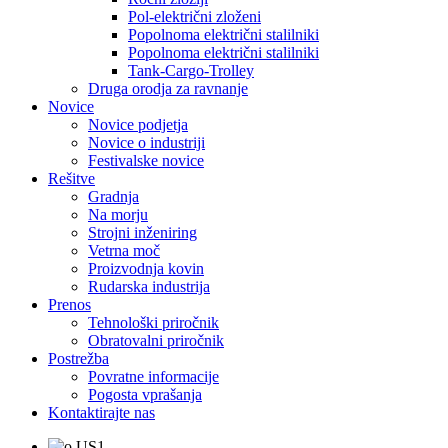
Pol-električni zloženi
Popolnoma električni stalilniki
Popolnoma električni stalilniki
Tank-Cargo-Trolley
Druga orodja za ravnanje
Novice
Novice podjetja
Novice o industriji
Festivalske novice
Rešitve
Gradnja
Na morju
Strojni inženiring
Vetrna moč
Proizvodnja kovin
Rudarska industrija
Prenos
Tehnološki priročnik
Obratovalni priročnik
Postrežba
Povratne informacije
Pogosta vprašanja
Kontaktirajte nas