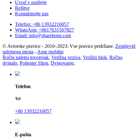
Uvod v podjetje
Rešitve
Kontaktirajte nas
Telefon: +86 13932216057
WhatsApp: +8617631567827
Email: info@sharehoist.com
© Avtorske pravice - 2010–2023: Vse pravice pridržane.
Zemljevid
spletnega mesta
-
Amp mobilni
Ročni paletni tovornjak
,
Verižna veziva
,
Verižni blok
,
Ročno
dvigalo
,
Poliester Sling
,
Dvigovanje
,
Telefon
Tel
+86 13932216057
E-pošta