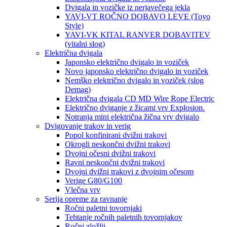
Dvigala in vozičke iz nerjavečega jekla
YAVI-VT ROČNO DOBAVO LEVE (Toyo
Style)
YAVI-VK KITAL RANVER DOBAVITEV
(vitalni slog)
Električna dvigala
Japonsko električno dvigalo in voziček
Novo japonsko električno dvigalo in voziček
Nemško električno dvigalo in voziček (slog
Demag)
Električna dvigala CD MD Wire Rope Electric
Električno dviganje z žicami vrv Explosion.
Notranja mini električna žična vrv dvigalo
Dvigovanje trakov in verig
Popol konfinirani dvižni trakovi
Okrogli neskončni dvižni trakovi
Dvojni očesni dvižni trakovi
Ravni neskončni dvižni trakovi
Dvojni dvižni trakovi z dvojnim očesom
Verige G80/G100
Vlečna vrv
Serija opreme za ravnanje
Ročni paletni tovornjaki
Tehtanje ročnih paletnih tovornjakov
Ročni zložlji