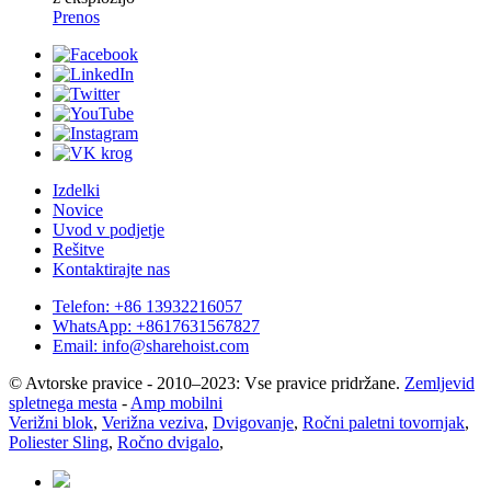
Prenos
Izdelki
Novice
Uvod v podjetje
Rešitve
Kontaktirajte nas
Telefon: +86 13932216057
WhatsApp: +8617631567827
Email: info@sharehoist.com
© Avtorske pravice - 2010–2023: Vse pravice pridržane.
Zemljevid
spletnega mesta
-
Amp mobilni
Verižni blok
,
Verižna veziva
,
Dvigovanje
,
Ročni paletni tovornjak
,
Poliester Sling
,
Ročno dvigalo
,