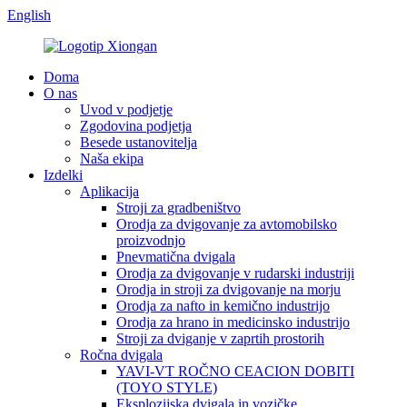
English
Doma
O nas
Uvod v podjetje
Zgodovina podjetja
Besede ustanovitelja
Naša ekipa
Izdelki
Aplikacija
Stroji za gradbeništvo
Orodja za dvigovanje za avtomobilsko
proizvodnjo
Pnevmatična dvigala
Orodja za dvigovanje v rudarski industriji
Orodja in stroji za dvigovanje na morju
Orodja za nafto in kemično industrijo
Orodja za hrano in medicinsko industrijo
Stroji za dviganje v zaprtih prostorih
Ročna dvigala
YAVI-VT ROČNO CEACION DOBITI
(TOYO STYLE)
Eksplozijska dvigala in vozičke