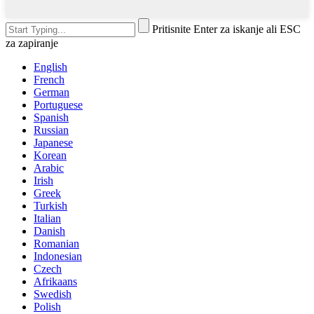
Pritisnite Enter za iskanje ali ESC
za zapiranje
English
French
German
Portuguese
Spanish
Russian
Japanese
Korean
Arabic
Irish
Greek
Turkish
Italian
Danish
Romanian
Indonesian
Czech
Afrikaans
Swedish
Polish