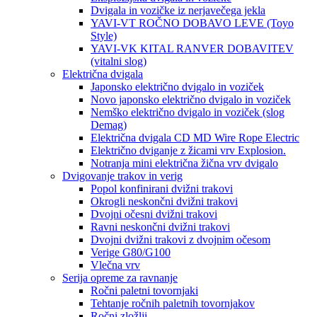
Dvigala in vozičke iz nerjavečega jekla
YAVI-VT ROČNO DOBAVO LEVE (Toyo
Style)
YAVI-VK KITAL RANVER DOBAVITEV
(vitalni slog)
Električna dvigala
Japonsko električno dvigalo in voziček
Novo japonsko električno dvigalo in voziček
Nemško električno dvigalo in voziček (slog
Demag)
Električna dvigala CD MD Wire Rope Electric
Električno dviganje z žicami vrv Explosion.
Notranja mini električna žična vrv dvigalo
Dvigovanje trakov in verig
Popol konfinirani dvižni trakovi
Okrogli neskončni dvižni trakovi
Dvojni očesni dvižni trakovi
Ravni neskončni dvižni trakovi
Dvojni dvižni trakovi z dvojnim očesom
Verige G80/G100
Vlečna vrv
Serija opreme za ravnanje
Ročni paletni tovornjaki
Tehtanje ročnih paletnih tovornjakov
Ročni zložlji