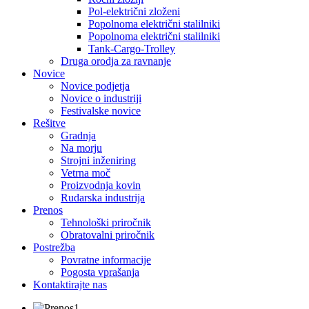
Pol-električni zloženi
Popolnoma električni stalilniki
Popolnoma električni stalilniki
Tank-Cargo-Trolley
Druga orodja za ravnanje
Novice
Novice podjetja
Novice o industriji
Festivalske novice
Rešitve
Gradnja
Na morju
Strojni inženiring
Vetrna moč
Proizvodnja kovin
Rudarska industrija
Prenos
Tehnološki priročnik
Obratovalni priročnik
Postrežba
Povratne informacije
Pogosta vprašanja
Kontaktirajte nas