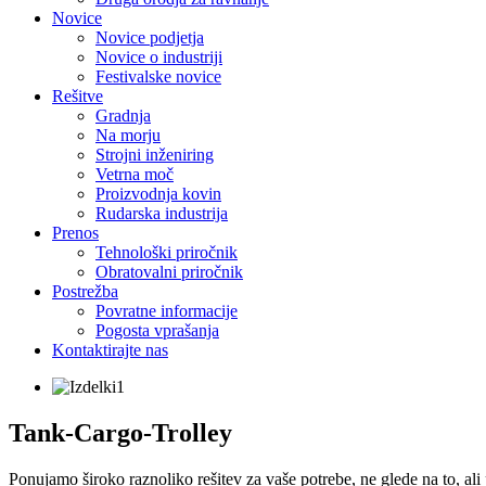
Novice
Novice podjetja
Novice o industriji
Festivalske novice
Rešitve
Gradnja
Na morju
Strojni inženiring
Vetrna moč
Proizvodnja kovin
Rudarska industrija
Prenos
Tehnološki priročnik
Obratovalni priročnik
Postrežba
Povratne informacije
Pogosta vprašanja
Kontaktirajte nas
Tank-Cargo-Trolley
Ponujamo široko raznoliko rešitev za vaše potrebe, ne glede na to, ali