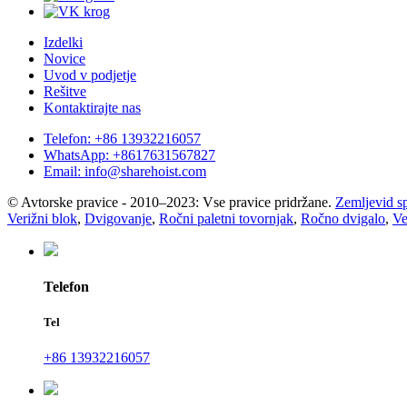
Izdelki
Novice
Uvod v podjetje
Rešitve
Kontaktirajte nas
Telefon: +86 13932216057
WhatsApp: +8617631567827
Email: info@sharehoist.com
© Avtorske pravice - 2010–2023: Vse pravice pridržane.
Zemljevid s
Verižni blok
,
Dvigovanje
,
Ročni paletni tovornjak
,
Ročno dvigalo
,
Ve
Telefon
Tel
+86 13932216057