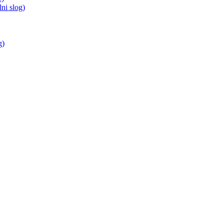
i slog)
g)