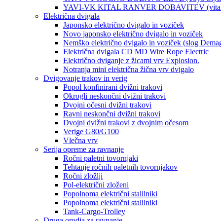
YAVI-VK KITAL RANVER DOBAVITEV (vitaln
Električna dvigala
Japonsko električno dvigalo in voziček
Novo japonsko električno dvigalo in voziček
Nemško električno dvigalo in voziček (slog Dema
Električna dvigala CD MD Wire Rope Electric
Električno dviganje z žicami vrv Explosion.
Notranja mini električna žična vrv dvigalo
Dvigovanje trakov in verig
Popol konfinirani dvižni trakovi
Okrogli neskončni dvižni trakovi
Dvojni očesni dvižni trakovi
Ravni neskončni dvižni trakovi
Dvojni dvižni trakovi z dvojnim očesom
Verige G80/G100
Vlečna vrv
Serija opreme za ravnanje
Ročni paletni tovornjaki
Tehtanje ročnih paletnih tovornjakov
Ročni zložlji
Pol-električni zloženi
Popolnoma električni stalilniki
Popolnoma električni stalilniki
Tank-Cargo-Trolley
Druga orodja za ravnanje