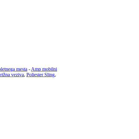
pletnega mesta
-
Amp mobilni
rižna veziva
,
Poliester Sling
,