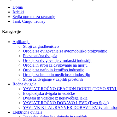
Doma
Izdelki
Serija opreme za ravnanje
Tank-Cargo-Trolley
Kategorije
Aplikacija
Stroji za gradbeništvo
Orodja za dvigovanje za avtomobilsko proizvodnjo
Pnevmatična dvigala
Orodja za dvigovanje v rudarski industriji
Orodja in stroji za dvigovanje na morju
Orodja za nafto in kemično industrijo
Orodja za hrano in medicinsko industrijo
Stroji za dviganje v zaprtih prostorih
Ročna dvigala
YAVI-VT ROČNO CEACION DOBITI (TOYO STYL
Eksplozijska dvigala in vozičke
Dvigala in vozičke iz nerjavečega jekla
YAVI-VT ROČNO DOBAVO LEVE (Toyo Style)
YAVI-VK KITAL RANVER DOBAVITEV (vitalni slo
Električna dvigala
Japonsko električno dvigalo in voziček