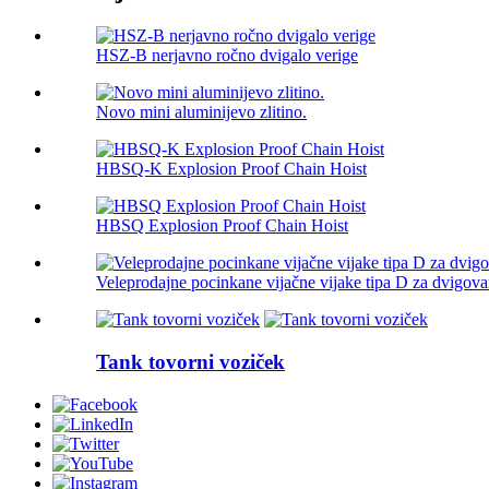
HSZ-B nerjavno ročno dvigalo verige
Novo mini aluminijevo zlitino.
HBSQ-K Explosion Proof Chain Hoist
HBSQ Explosion Proof Chain Hoist
Veleprodajne pocinkane vijačne vijake tipa D za dvigova
Tank tovorni voziček