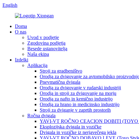
English
Doma
O nas
Uvod v podjetje
Zgodovina podjetja
Besede ustanovitelja
Naša ekipa
Izdelki
Aplikacija
Stroji za gradbeništvo
Orodja za dvigovanje za avtomobilsko proizvodnj
Pnevmatična dvigala
Orodja za dvigovanje v rudarski industriji
Orodja in stroji za dvigovanje na morju
Orodja za nafto in kemično industrijo
Orodja za hrano in medicinsko industrijo
Stroji za dviganje v zaprtih prostorih
Ročna dvigala
YAVI-VT ROČNO CEACION DOBITI (TOYO
Eksplozijska dvigala in vozičke
Dvigala in vozičke iz nerjavečega jekla
YAVI-VT ROČNO DOBAVO LEVE (Toyo Style