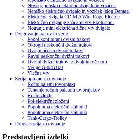
Novo japonsko električno dvigalo in voziček
Nemško električno dvigalo in voziček (slog Demag)
Električna dvigala CD MD Wire Rope Electric
Električno dviganje z žicami vrv Explosion.
Notranja mini električna žična vrv dvigalo
Dvigovanje trakov in verig
Popol konfinirani dvižni trakovi
Okrogli neskončni dvižni trakovi
Dvojni očesni dvižni trakovi
Ravni neskončni dvižni trakovi
Dvojni dvižni trakovi z dvojnim očesom
Verige G80/G100
Vlečna vrv
Serija opreme za ravnanje
Ročni paletni tovornjaki
Tehtanje ročnih paletnih tovornjakov
Ročni zložlji
Pol-električni zloženi
Popolnoma električni stalilniki
Popolnoma električni stalilniki
Tank-Cargo-Trolley
Druga orodja za ravnanje
Predstavljeni izdelki