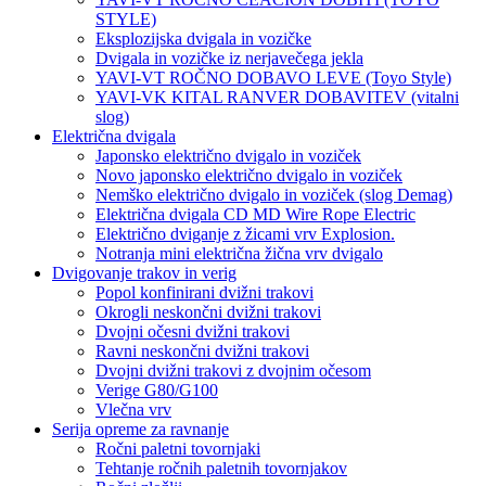
STYLE)
Eksplozijska dvigala in vozičke
Dvigala in vozičke iz nerjavečega jekla
YAVI-VT ROČNO DOBAVO LEVE (Toyo Style)
YAVI-VK KITAL RANVER DOBAVITEV (vitalni
slog)
Električna dvigala
Japonsko električno dvigalo in voziček
Novo japonsko električno dvigalo in voziček
Nemško električno dvigalo in voziček (slog Demag)
Električna dvigala CD MD Wire Rope Electric
Električno dviganje z žicami vrv Explosion.
Notranja mini električna žična vrv dvigalo
Dvigovanje trakov in verig
Popol konfinirani dvižni trakovi
Okrogli neskončni dvižni trakovi
Dvojni očesni dvižni trakovi
Ravni neskončni dvižni trakovi
Dvojni dvižni trakovi z dvojnim očesom
Verige G80/G100
Vlečna vrv
Serija opreme za ravnanje
Ročni paletni tovornjaki
Tehtanje ročnih paletnih tovornjakov