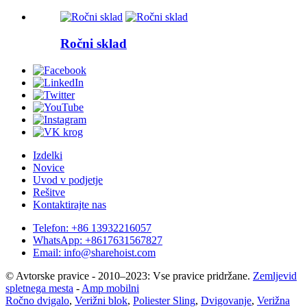
Ročni sklad
Izdelki
Novice
Uvod v podjetje
Rešitve
Kontaktirajte nas
Telefon: +86 13932216057
WhatsApp: +8617631567827
Email: info@sharehoist.com
© Avtorske pravice - 2010–2023: Vse pravice pridržane.
Zemljevid
spletnega mesta
-
Amp mobilni
Ročno dvigalo
,
Verižni blok
,
Poliester Sling
,
Dvigovanje
,
Verižna