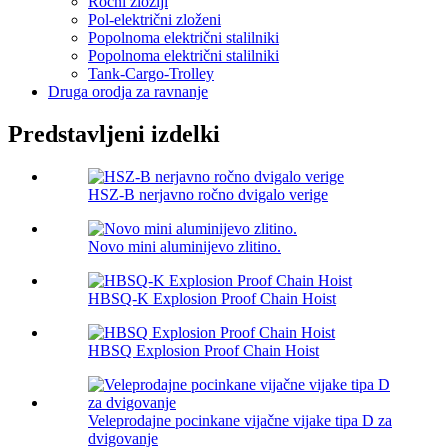
Ročni zložlji
Pol-električni zloženi
Popolnoma električni stalilniki
Popolnoma električni stalilniki
Tank-Cargo-Trolley
Druga orodja za ravnanje
Predstavljeni izdelki
HSZ-B nerjavno ročno dvigalo verige
Novo mini aluminijevo zlitino.
HBSQ-K Explosion Proof Chain Hoist
HBSQ Explosion Proof Chain Hoist
Veleprodajne pocinkane vijačne vijake tipa D za
dvigovanje