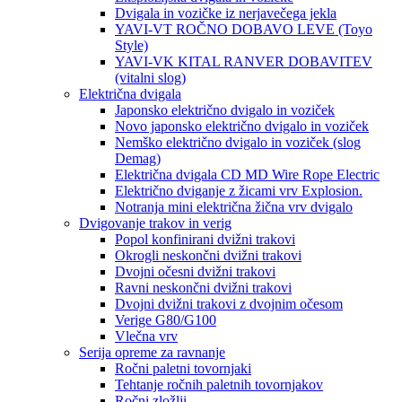
Dvigala in vozičke iz nerjavečega jekla
YAVI-VT ROČNO DOBAVO LEVE (Toyo
Style)
YAVI-VK KITAL RANVER DOBAVITEV
(vitalni slog)
Električna dvigala
Japonsko električno dvigalo in voziček
Novo japonsko električno dvigalo in voziček
Nemško električno dvigalo in voziček (slog
Demag)
Električna dvigala CD MD Wire Rope Electric
Električno dviganje z žicami vrv Explosion.
Notranja mini električna žična vrv dvigalo
Dvigovanje trakov in verig
Popol konfinirani dvižni trakovi
Okrogli neskončni dvižni trakovi
Dvojni očesni dvižni trakovi
Ravni neskončni dvižni trakovi
Dvojni dvižni trakovi z dvojnim očesom
Verige G80/G100
Vlečna vrv
Serija opreme za ravnanje
Ročni paletni tovornjaki
Tehtanje ročnih paletnih tovornjakov
Ročni zložlji