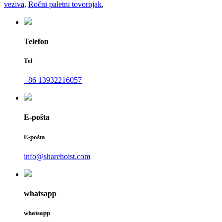
veziva
,
Ročni paletni tovornjak
,
Telefon
Tel
+86 13932216057
E-pošta
E-pošta
info@sharehoist.com
whatsapp
whatsapp