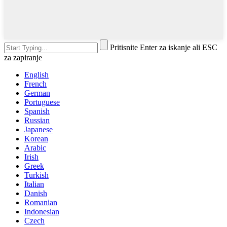
Pritisnite Enter za iskanje ali ESC
za zapiranje
English
French
German
Portuguese
Spanish
Russian
Japanese
Korean
Arabic
Irish
Greek
Turkish
Italian
Danish
Romanian
Indonesian
Czech