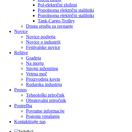
Pol-električni zloženi
Popolnoma električni stalilniki
Popolnoma električni stalilniki
Tank-Cargo-Trolley
Druga orodja za ravnanje
Novice
Novice podjetja
Novice o industriji
Festivalske novice
Rešitve
Gradnja
Na morju
Strojni inženiring
Vetrna moč
Proizvodnja kovin
Rudarska industrija
Prenos
Tehnološki priročnik
Obratovalni priročnik
Postrežba
Povratne informacije
Pogosta vprašanja
Kontaktirajte nas