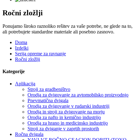
Ročni zložlji
Ponujamo široko raznoliko rešitev za vaše potrebe, ne glede na to,
ali potrebujete standardne materiale ali posebno zasnovo.
Doma
Izdelki
Serija opreme za ravnanje
Ročni zložlji
Kategorije
Aplikacija
Stroji za gradbeništvo
Orodja za dvigovanje za avtomobilsko proizvodnjo
Pnevmatična dvigala
Orodja za dvigovanje v rudarski industriji
Orodja in stroji za dvigovanje na morju
Orodja za nafto in kemično industrijo
Orodja za hrano in medicinsko industrijo
Stroji za dviganje v zaprtih prostorih
Ročna dvigala
YAVI-VT ROČNO CEACION DOBITI (TOYO