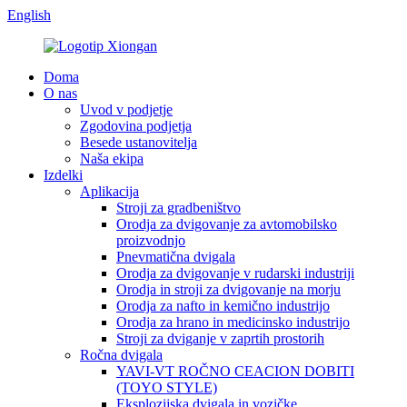
English
Doma
O nas
Uvod v podjetje
Zgodovina podjetja
Besede ustanovitelja
Naša ekipa
Izdelki
Aplikacija
Stroji za gradbeništvo
Orodja za dvigovanje za avtomobilsko
proizvodnjo
Pnevmatična dvigala
Orodja za dvigovanje v rudarski industriji
Orodja in stroji za dvigovanje na morju
Orodja za nafto in kemično industrijo
Orodja za hrano in medicinsko industrijo
Stroji za dviganje v zaprtih prostorih
Ročna dvigala
YAVI-VT ROČNO CEACION DOBITI
(TOYO STYLE)
Eksplozijska dvigala in vozičke