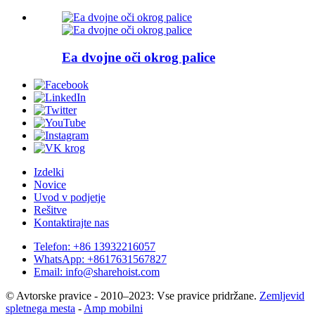
Ea dvojne oči okrog palice
Izdelki
Novice
Uvod v podjetje
Rešitve
Kontaktirajte nas
Telefon: +86 13932216057
WhatsApp: +8617631567827
Email: info@sharehoist.com
© Avtorske pravice - 2010–2023: Vse pravice pridržane.
Zemljevid
spletnega mesta
-
Amp mobilni