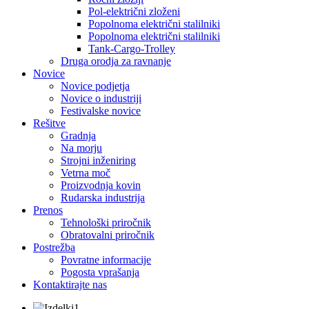
Pol-električni zloženi
Popolnoma električni stalilniki
Popolnoma električni stalilniki
Tank-Cargo-Trolley
Druga orodja za ravnanje
Novice
Novice podjetja
Novice o industriji
Festivalske novice
Rešitve
Gradnja
Na morju
Strojni inženiring
Vetrna moč
Proizvodnja kovin
Rudarska industrija
Prenos
Tehnološki priročnik
Obratovalni priročnik
Postrežba
Povratne informacije
Pogosta vprašanja
Kontaktirajte nas