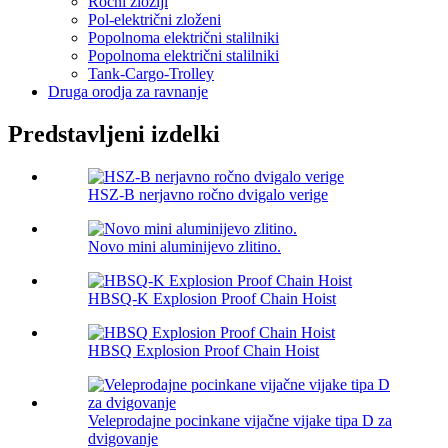
Ročni zložlji
Pol-električni zloženi
Popolnoma električni stalilniki
Popolnoma električni stalilniki
Tank-Cargo-Trolley
Druga orodja za ravnanje
Predstavljeni izdelki
HSZ-B nerjavno ročno dvigalo verige
Novo mini aluminijevo zlitino.
HBSQ-K Explosion Proof Chain Hoist
HBSQ Explosion Proof Chain Hoist
Veleprodajne pocinkane vijačne vijake tipa D za
dvigovanje