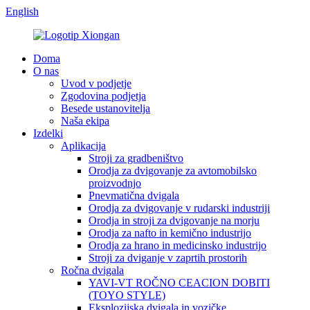
English
Doma
O nas
Uvod v podjetje
Zgodovina podjetja
Besede ustanovitelja
Naša ekipa
Izdelki
Aplikacija
Stroji za gradbeništvo
Orodja za dvigovanje za avtomobilsko
proizvodnjo
Pnevmatična dvigala
Orodja za dvigovanje v rudarski industriji
Orodja in stroji za dvigovanje na morju
Orodja za nafto in kemično industrijo
Orodja za hrano in medicinsko industrijo
Stroji za dviganje v zaprtih prostorih
Ročna dvigala
YAVI-VT ROČNO CEACION DOBITI
(TOYO STYLE)
Eksplozijska dvigala in vozičke