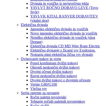
Dvigala in vozičke iz nerjavečega jekla
YAVI-VT ROČNO DOBAVO LEVE (Toyo
Style)
YAVI-VK KITAL RANVER DOBAVITEV
(vitalni slog)
Električna dvigala
Japonsko električno dvigalo in voziček
Novo japonsko električno dvigalo in voziček
Nemško električno dvigalo in voziček (slog
Demag)
Električna dvigala CD MD Wire Rope Electric
Električno dviganje z žicami vrv Explosion.
Notranja mini električna žična vrv dvigalo
Dvigovanje trakov in verig
Popol konfinirani dvižni trakovi
Okrogli neskončni dvižni trakovi
Dvojni očesni dvižni trakovi
Ravni neskončni dvižni trakovi
Dvojni dvižni trakovi z dvojnim očesom
Verige G80/G100
Vlečna vrv
Serija opreme za ravnanje
Ročni paletni tovornjaki
Tehtanje ročnih paletnih tovornjakov
Ročni zložlji