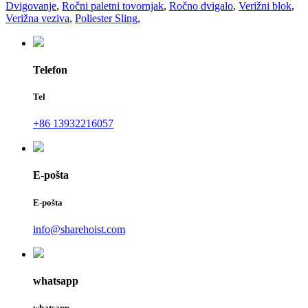
Dvigovanje
,
Ročni paletni tovornjak
,
Ročno dvigalo
,
Verižni blok
,
Verižna veziva
,
Poliester Sling
,
Telefon
Tel
+86 13932216057
E-pošta
E-pošta
info@sharehoist.com
whatsapp
whatsapp