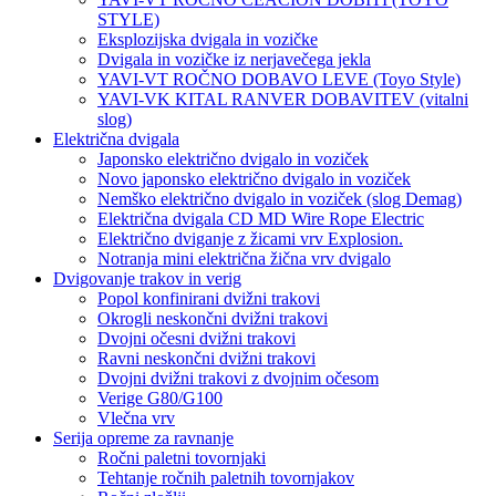
STYLE)
Eksplozijska dvigala in vozičke
Dvigala in vozičke iz nerjavečega jekla
YAVI-VT ROČNO DOBAVO LEVE (Toyo Style)
YAVI-VK KITAL RANVER DOBAVITEV (vitalni
slog)
Električna dvigala
Japonsko električno dvigalo in voziček
Novo japonsko električno dvigalo in voziček
Nemško električno dvigalo in voziček (slog Demag)
Električna dvigala CD MD Wire Rope Electric
Električno dviganje z žicami vrv Explosion.
Notranja mini električna žična vrv dvigalo
Dvigovanje trakov in verig
Popol konfinirani dvižni trakovi
Okrogli neskončni dvižni trakovi
Dvojni očesni dvižni trakovi
Ravni neskončni dvižni trakovi
Dvojni dvižni trakovi z dvojnim očesom
Verige G80/G100
Vlečna vrv
Serija opreme za ravnanje
Ročni paletni tovornjaki
Tehtanje ročnih paletnih tovornjakov