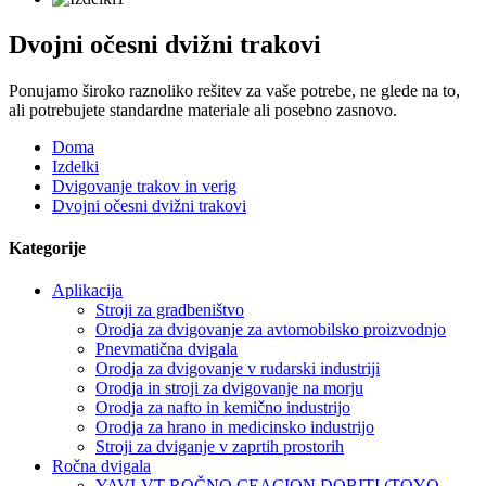
Dvojni očesni dvižni trakovi
Ponujamo široko raznoliko rešitev za vaše potrebe, ne glede na to,
ali potrebujete standardne materiale ali posebno zasnovo.
Doma
Izdelki
Dvigovanje trakov in verig
Dvojni očesni dvižni trakovi
Kategorije
Aplikacija
Stroji za gradbeništvo
Orodja za dvigovanje za avtomobilsko proizvodnjo
Pnevmatična dvigala
Orodja za dvigovanje v rudarski industriji
Orodja in stroji za dvigovanje na morju
Orodja za nafto in kemično industrijo
Orodja za hrano in medicinsko industrijo
Stroji za dviganje v zaprtih prostorih
Ročna dvigala
YAVI-VT ROČNO CEACION DOBITI (TOYO