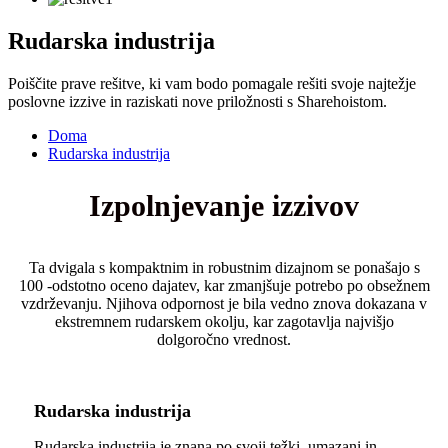
Rudarska industrija
Poiščite prave rešitve, ki vam bodo pomagale rešiti svoje najtežje
poslovne izzive in raziskati nove priložnosti s Sharehoistom.
Doma
Rudarska industrija
Izpolnjevanje izzivov
Ta dvigala s kompaktnim in robustnim dizajnom se ponašajo s
100 -odstotno oceno dajatev, kar zmanjšuje potrebo po obsežnem
vzdrževanju. Njihova odpornost je bila vedno znova dokazana v
ekstremnem rudarskem okolju, kar zagotavlja najvišjo
dolgoročno vrednost.
Rudarska industrija
Rudarska industrija je znana po svoji težki, umazani in