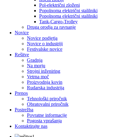
Pol-električni zloženi
Popolnoma električni stalilniki
Popolnoma električni stalilniki
Tank-Cargo-Trolley
Druga orodja za ravnanje
Novice
Novice podjetja
Novice o industriji
Festivalske novice
Rešitve
Gradnja
Na morju
Strojni inženiring
Vetrna moč
Proizvodnja kovin
Rudarska industrija
Prenos
Tehnološki priročnik
Obratovalni priročnik
Postrežba
Povratne informacije
Pogosta vprašanja
Kontaktirajte nas