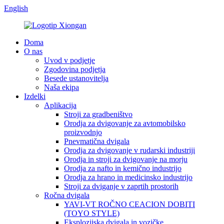
English
Doma
O nas
Uvod v podjetje
Zgodovina podjetja
Besede ustanovitelja
Naša ekipa
Izdelki
Aplikacija
Stroji za gradbeništvo
Orodja za dvigovanje za avtomobilsko
proizvodnjo
Pnevmatična dvigala
Orodja za dvigovanje v rudarski industriji
Orodja in stroji za dvigovanje na morju
Orodja za nafto in kemično industrijo
Orodja za hrano in medicinsko industrijo
Stroji za dviganje v zaprtih prostorih
Ročna dvigala
YAVI-VT ROČNO CEACION DOBITI
(TOYO STYLE)
Eksplozijska dvigala in vozičke