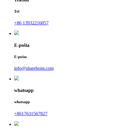
Tel
+86 13932216057
E-pošta
E-pošta
info@sharehoist.com
whatsapp
whatsapp
+8617631567827