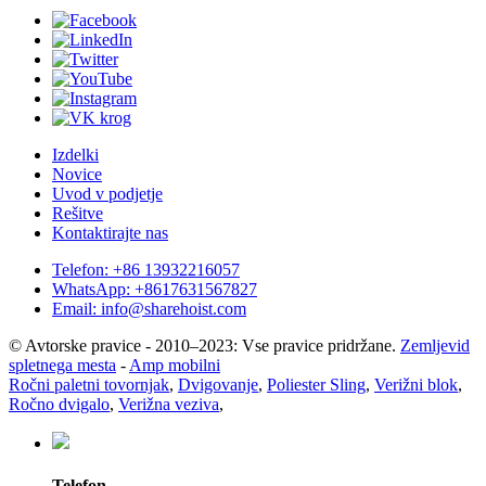
Izdelki
Novice
Uvod v podjetje
Rešitve
Kontaktirajte nas
Telefon: +86 13932216057
WhatsApp: +8617631567827
Email: info@sharehoist.com
© Avtorske pravice - 2010–2023: Vse pravice pridržane.
Zemljevid
spletnega mesta
-
Amp mobilni
Ročni paletni tovornjak
,
Dvigovanje
,
Poliester Sling
,
Verižni blok
,
Ročno dvigalo
,
Verižna veziva
,
Telefon