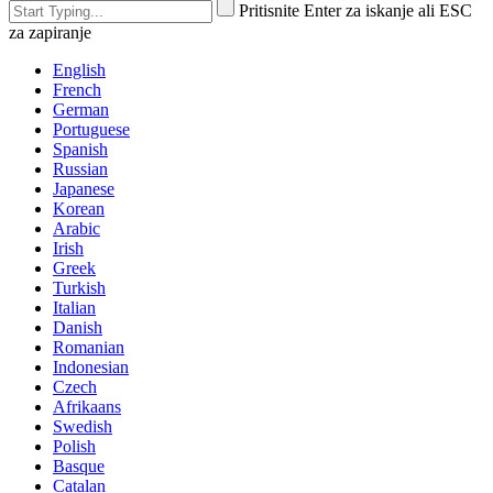
Pritisnite Enter za iskanje ali ESC
za zapiranje
English
French
German
Portuguese
Spanish
Russian
Japanese
Korean
Arabic
Irish
Greek
Turkish
Italian
Danish
Romanian
Indonesian
Czech
Afrikaans
Swedish
Polish
Basque
Catalan