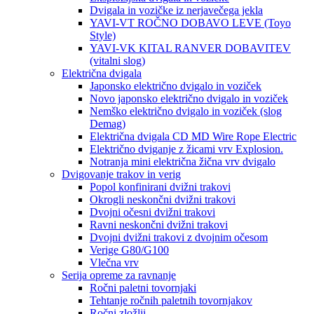
Dvigala in vozičke iz nerjavečega jekla
YAVI-VT ROČNO DOBAVO LEVE (Toyo
Style)
YAVI-VK KITAL RANVER DOBAVITEV
(vitalni slog)
Električna dvigala
Japonsko električno dvigalo in voziček
Novo japonsko električno dvigalo in voziček
Nemško električno dvigalo in voziček (slog
Demag)
Električna dvigala CD MD Wire Rope Electric
Električno dviganje z žicami vrv Explosion.
Notranja mini električna žična vrv dvigalo
Dvigovanje trakov in verig
Popol konfinirani dvižni trakovi
Okrogli neskončni dvižni trakovi
Dvojni očesni dvižni trakovi
Ravni neskončni dvižni trakovi
Dvojni dvižni trakovi z dvojnim očesom
Verige G80/G100
Vlečna vrv
Serija opreme za ravnanje
Ročni paletni tovornjaki
Tehtanje ročnih paletnih tovornjakov
Ročni zložlji