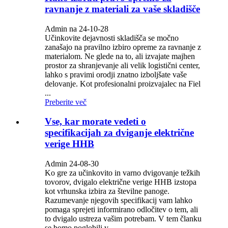
ravnanje z materiali za vaše skladišče
Admin na 24-10-28
Učinkovite dejavnosti skladišča se močno
zanašajo na pravilno izbiro opreme za ravnanje z
materialom. Ne glede na to, ali izvajate majhen
prostor za shranjevanje ali velik logistični center,
lahko s pravimi orodji znatno izboljšate vaše
delovanje. Kot profesionalni proizvajalec na Fiel
...
Preberite več
Vse, kar morate vedeti o
specifikacijah za dviganje električne
verige HHB
Admin 24-08-30
Ko gre za učinkovito in varno dvigovanje težkih
tovorov, dvigalo električne verige HHB izstopa
kot vrhunska izbira za številne panoge.
Razumevanje njegovih specifikacij vam lahko
pomaga sprejeti informirano odločitev o tem, ali
to dvigalo ustreza vašim potrebam. V tem članku
se bomo poglobili v ...