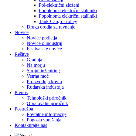
Pol-električni zloženi
Popolnoma električni stalilniki
Popolnoma električni stalilniki
Tank-Cargo-Trolley
Druga orodja za ravnanje
Novice
Novice podjetja
Novice o industriji
Festivalske novice
Rešitve
Gradnja
Na morju
Strojni inženiring
Vetrna moč
Proizvodnja kovin
Rudarska industrija
Prenos
Tehnološki priročnik
Obratovalni priročnik
Postrežba
Povratne informacije
Pogosta vprašanja
Kontaktirajte nas