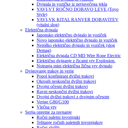
Dvigala in vozičke iz nerjavečega jekla
YAVI-VT ROČNO DOBAVO LEVE (Toyo
Style)
YAVI-VK KITAL RANVER DOBAVITEV
(vitalni slog)
Električna dvigala
Japonsko električno dvigalo in voziček
Novo japonsko električno dvigalo in voziček
Nemško električno dvigalo in voziček (slog
Demag)
Električna dvigala CD MD Wire Rope Electric
Električno dviganje z žicami vrv Explosion.
Notranja mini električna žična vrv dvigalo
Dvigovanje trakov in verig
Popol konfinirani dvižni trakovi
Okrogli neskončni dvižni trakovi
Dvojni očesni dvižni trakovi
Ravni neskončni dvižni trakovi
Dvojni dvižni trakovi z dvojnim očesom
Verige G80/G100
Vlečna vrv
Serija opreme za ravnanje
Ročni paletni tovornjaki
Tehtanje ročnih paletnih tovornjakov
Ročni zložlji