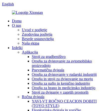
English
Doma
O nas
Uvod v podjetje
Zgodovina podjetja
Besede ustanovitelja
Naša ekipa
Izdelki
Aplikacija
Stroji za gradbeništvo
Orodja za dvigovanje za avtomobilsko
proizvodnjo
Pnevmatična dvigala
Orodja za dvigovanje v rudarski industriji
Orodja in stroji za dvigovanje na morju
Orodja za nafto in kemično industrijo
Orodja za hrano in medicinsko industrijo
Stroji za dviganje v zaprtih prostorih
Ročna dvigala
YAVI-VT ROČNO CEACION DOBITI
(TOYO STYLE)
Eksplozijska dvigala in vozičke