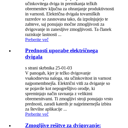
učinkovitega dviga in premikanja težkih
obremenitev ključna za ohranjanje produktivnosti
in varnosti. Električna dvigala tovarniških
razredov so zasnovana tako, da izpolnjujejo te
zahteve, saj ponujajo močne zmogljivosti za
dvigovanje in zanesljive zmogljivosti. Ta članek
raziskuje lastnosti ...
Preberite več
Prednosti uporabe električnega
dvigala
s strani skrbnika 25-01-03
V panogah, kjer je težko dvigovanje
vsakodnevna naloga, sta učinkovitost in varnost
najpomembnejša. Električni vitli za dviganje so
se pojavile kot nepogrešljivo orodje, ki
spreminjajo način ravnanja z velikimi
obremenitvami. Ti zmogljivi stroji ponujajo vrsto
prednosti, zaradi katerih je najprimernejša izbira
za številne aplikacije ...
Preberite več
Zmogljive rešitve za dvigovanje: