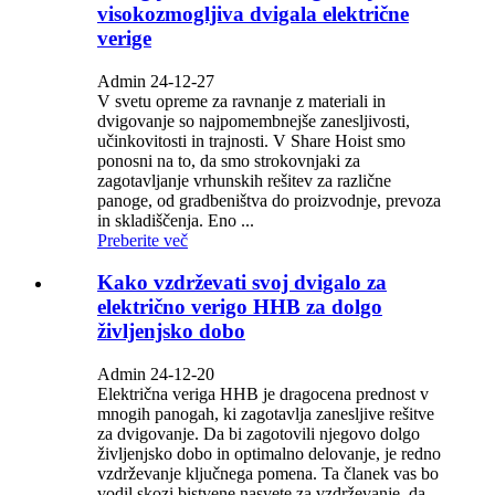
visokozmogljiva dvigala električne
verige
Admin 24-12-27
V svetu opreme za ravnanje z materiali in
dvigovanje so najpomembnejše zanesljivosti,
učinkovitosti in trajnosti. V Share Hoist smo
ponosni na to, da smo strokovnjaki za
zagotavljanje vrhunskih rešitev za različne
panoge, od gradbeništva do proizvodnje, prevoza
in skladiščenja. Eno ...
Preberite več
Kako vzdrževati svoj dvigalo za
električno verigo HHB za dolgo
življenjsko dobo
Admin 24-12-20
Električna veriga HHB je dragocena prednost v
mnogih panogah, ki zagotavlja zanesljive rešitve
za dvigovanje. Da bi zagotovili njegovo dolgo
življenjsko dobo in optimalno delovanje, je redno
vzdrževanje ključnega pomena. Ta članek vas bo
vodil skozi bistvene nasvete za vzdrževanje, da