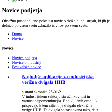
Novice podjetja
Obsežno posodobljeno pokritost novic o dvižnih industrijah, ki jih je
delnico po vsem svetu združilo iz virov po vsem svetu.
Doma
Novice
Novice
Novice podjetja
Novice o industriji
Festivalske novice
Najboljše aplikacije za industrijska
verižna dvigala HHB
s strani skrbnika 25-01-21
V industrijskem sektorju sta učinkovitost in
varnost najpomembnejša. Eno ključnih orodij, ki
prispevajo k tem ciljem, je dvigalo električne
verige HHB. Ta dvigala so zasnovana tako, da z