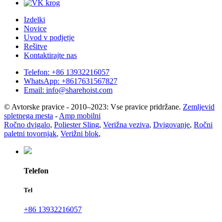
Izdelki
Novice
Uvod v podjetje
Rešitve
Kontaktirajte nas
Telefon: +86 13932216057
WhatsApp: +8617631567827
Email: info@sharehoist.com
© Avtorske pravice - 2010–2023: Vse pravice pridržane.
Zemljevid
spletnega mesta
-
Amp mobilni
Ročno dvigalo
,
Poliester Sling
,
Verižna veziva
,
Dvigovanje
,
Ročni
paletni tovornjak
,
Verižni blok
,
Telefon
Tel
+86 13932216057