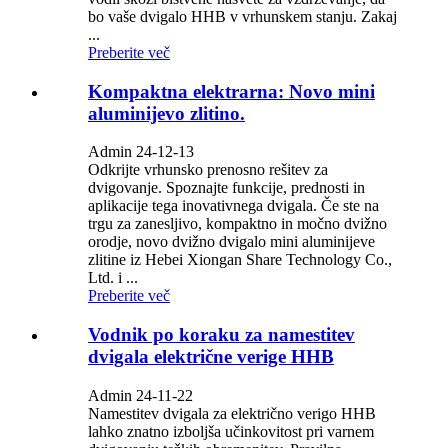
bo vaše dvigalo HHB v vrhunskem stanju. Zakaj
...
Preberite več
Kompaktna elektrarna: Novo mini
aluminijevo zlitino.
Admin 24-12-13
Odkrijte vrhunsko prenosno rešitev za
dvigovanje. Spoznajte funkcije, prednosti in
aplikacije tega inovativnega dvigala. Če ste na
trgu za zanesljivo, kompaktno in močno dvižno
orodje, novo dvižno dvigalo mini aluminijeve
zlitine iz Hebei Xiongan Share Technology Co.,
Ltd. i ...
Preberite več
Vodnik po koraku za namestitev
dvigala električne verige HHB
Admin 24-11-22
Namestitev dvigala za električno verigo HHB
lahko znatno izboljša učinkovitost pri varnem