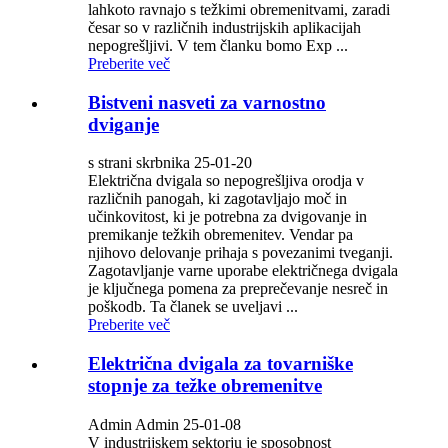
lahkoto ravnajo s težkimi obremenitvami, zaradi
česar so v različnih industrijskih aplikacijah
nepogrešljivi. V tem članku bomo Exp ...
Preberite več
Bistveni nasveti za varnostno
dviganje
s strani skrbnika 25-01-20
Električna dvigala so nepogrešljiva orodja v
različnih panogah, ki zagotavljajo moč in
učinkovitost, ki je potrebna za dvigovanje in
premikanje težkih obremenitev. Vendar pa
njihovo delovanje prihaja s povezanimi tveganji.
Zagotavljanje varne uporabe električnega dvigala
je ključnega pomena za preprečevanje nesreč in
poškodb. Ta članek se uveljavi ...
Preberite več
Električna dvigala za tovarniške
stopnje za težke obremenitve
Admin Admin 25-01-08
V industrijskem sektorju je sposobnost