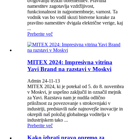
dvigovanju težkih obremenitev. Pravilna
namestitev zagotavlja vzdržljivost,
funkcionalnost in najpomembneje, varnost. Ta
vodnik vas bo vodil skozi bistvene korake za
pravilno namestitev dvigala električne verige, kaj
...
Preberite več
MITEX 2024: Impresivna vitrina
Yavi Brand na razstavi v Moskvi
Admin 24-11-13
MITEX 2024, ki je potekal od 5. do 8. novembra
v Moskvi, je uspešno zaključil in označil mejnik
za Yavi. Razstava nam je nudila odlično
priložnost za povezovanje s strokovnjaki v
industriji, predstavili naše najnovejše inovacije in
okrepili naš položaj globalnega voditelja v
industrijskem tako ...
Preberite več
Kako izbrati pravo opremo za