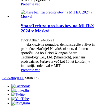
Preberite več
ShareTech za predstavitev na MITEX
2024 v Moskvi
avtor Admin 24-08-21
---- ekskluzivne ponudbe, demonstracije v živo in
praktične izkušnje! Navdušeni smo, da bomo
sporočili, da bo Hebei Xiongan Share
Technology Co., Ltd. (Sharetech), priznani
proizvajalec žerjava z več kot 15 let izkušenj v
industriji, sodeloval v MIT ...
Preberite več
1
2
3
Naprej>
>>
Stran 1/3