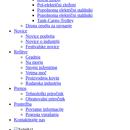
Pol-električni zloženi
Popolnoma električni stalilniki
Popolnoma električni stalilniki
Tank-Cargo-Trolley
Druga orodja za ravnanje
Novice
Novice podjetja
Novice o industriji
Festivalske novice
Rešitve
Gradnja
Na morju
Strojni inženiring
Vetrna moč
Proizvodnja kovin
Rudarska industrija
Prenos
Tehnološki priročnik
Obratovalni priročnik
Postrežba
Povratne informacije
Pogosta vprašanja
Kontaktirajte nas