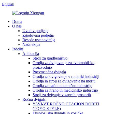
English
Doma
O nas
Uvod v podjetje
Zgodovina podjetja
Besede ustanovitelja
Naša ekipa
Izdelki
Aplikacija
Stroji za gradbeništvo
Orodja za dvigovanje za avtomobilsko
proizvodnjo
Pnevmatična dvigala
Orodja za dvigovanje v rudarski industriji
Orodja in stroji za dvigovanje na morju
Orodja za nafto in kemično industrijo
Orodja za hrano in medicinsko industrijo
Stroji za dviganje v zaprtih prostorih
Ročna dvigala
YAVI-VT ROČNO CEACION DOBITI
(TOYO STYLE)
Eksplozijska dvigala in vozičke