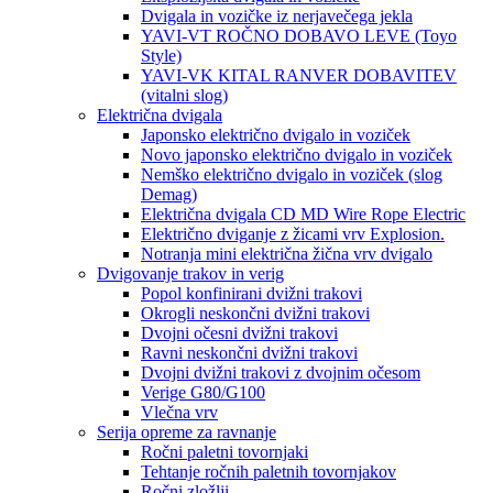
Dvigala in vozičke iz nerjavečega jekla
YAVI-VT ROČNO DOBAVO LEVE (Toyo
Style)
YAVI-VK KITAL RANVER DOBAVITEV
(vitalni slog)
Električna dvigala
Japonsko električno dvigalo in voziček
Novo japonsko električno dvigalo in voziček
Nemško električno dvigalo in voziček (slog
Demag)
Električna dvigala CD MD Wire Rope Electric
Električno dviganje z žicami vrv Explosion.
Notranja mini električna žična vrv dvigalo
Dvigovanje trakov in verig
Popol konfinirani dvižni trakovi
Okrogli neskončni dvižni trakovi
Dvojni očesni dvižni trakovi
Ravni neskončni dvižni trakovi
Dvojni dvižni trakovi z dvojnim očesom
Verige G80/G100
Vlečna vrv
Serija opreme za ravnanje
Ročni paletni tovornjaki
Tehtanje ročnih paletnih tovornjakov
Ročni zložlji