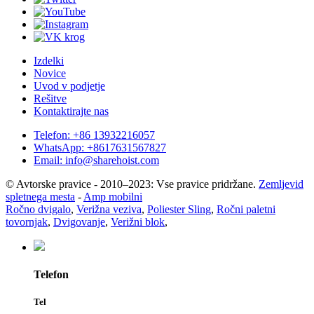
Izdelki
Novice
Uvod v podjetje
Rešitve
Kontaktirajte nas
Telefon: +86 13932216057
WhatsApp: +8617631567827
Email: info@sharehoist.com
© Avtorske pravice - 2010–2023: Vse pravice pridržane.
Zemljevid
spletnega mesta
-
Amp mobilni
Ročno dvigalo
,
Verižna veziva
,
Poliester Sling
,
Ročni paletni
tovornjak
,
Dvigovanje
,
Verižni blok
,
Telefon
Tel