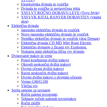
Eksplozijska dvigala in vozičke
Dvigala in vozičke iz nerjavečega jekla
YAVI-VT ROČNO DOBAVO LEVE (Toyo Style)
YAVI-VK KITAL RANVER DOBAVITEV (vitalni
slog)
Električna dvigala
Japonsko električno dvigalo in voziček
Novo japonsko električno dvigalo in voziček
Nemško električno dvigalo in voziček (slog Demag)
Električna dvigala CD MD Wire Rope Electric
Električno dviganje z žicami vrv Explosion.
Notranja mini električna žična vrv dvigalo
Dvigovanje trakov in verig
Popol konfinirani dvižni trakovi
Okrogli neskončni dvižni trakovi
Dvojni očesni dvižni trakovi
Ravni neskončni dvižni trakovi
Dvojni dvižni trakovi z dvojnim očesom
Verige G80/G100
Vlečna vrv
Serija opreme za ravnanje
Ročni paletni tovornjaki
Tehtanje ročnih paletnih tovornjakov
Ročni zložlji