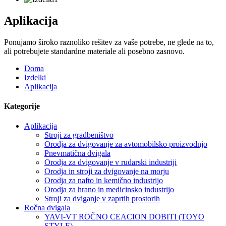
Aplikacija
Ponujamo široko raznoliko rešitev za vaše potrebe, ne glede na to,
ali potrebujete standardne materiale ali posebno zasnovo.
Doma
Izdelki
Aplikacija
Kategorije
Aplikacija
Stroji za gradbeništvo
Orodja za dvigovanje za avtomobilsko proizvodnjo
Pnevmatična dvigala
Orodja za dvigovanje v rudarski industriji
Orodja in stroji za dvigovanje na morju
Orodja za nafto in kemično industrijo
Orodja za hrano in medicinsko industrijo
Stroji za dviganje v zaprtih prostorih
Ročna dvigala
YAVI-VT ROČNO CEACION DOBITI (TOYO
STYLE)